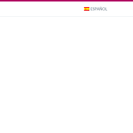
ESPAÑOL
Portfolio
About us
Magazine
Contact