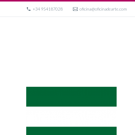
+34 954187028
oficina@oficinadearte.com