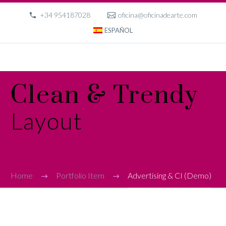
+34 954187028
oficina@oficinadearte.com
ESPAÑOL
Clean & Trendy
Layout
Home
Portfolio Item
Advertising & CI (Demo)