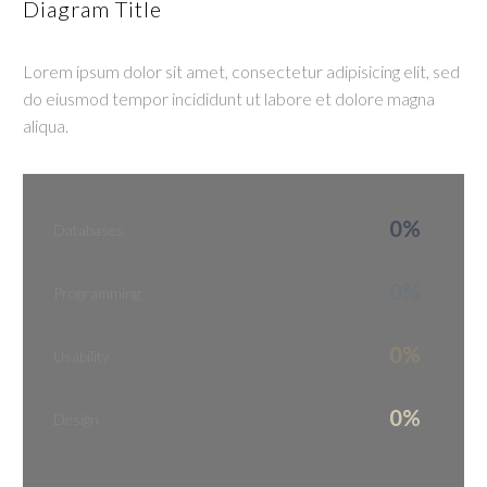
Diagram Title
Lorem ipsum dolor sit amet, consectetur adipisicing elit, sed
do eiusmod tempor incididunt ut labore et dolore magna
aliqua.
0%
Databases
0%
Programming
0%
Usability
0%
Design