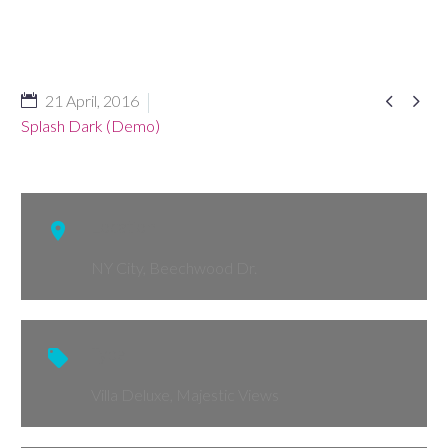


21 April, 2016
Splash Dark (Demo)
Location

NY City, Beechwood Dr.
Type

Villa Deluxe, Majestic Views