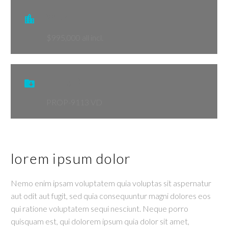
Value

$995,000 all incl.
Listing ID

PROP-9113 VD
lorem ipsum dolor
Nemo enim ipsam voluptatem quia voluptas sit aspernatur
aut odit aut fugit, sed quia consequuntur magni dolores eos
qui ratione voluptatem sequi nesciunt. Neque porro
quisquam est, qui dolorem ipsum quia dolor sit amet,