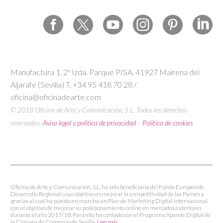
Manufactura 1, 2º Izda. Parque PISA. 41927 Mairena del
Aljarafe (Sevilla) T. +34 95 418 70 28 /
oficina@oficinadearte.com
© 2018 Oficina de Arte y Comunicación, S.L. Todos los derechos
reservados.
Aviso legal y política de privacidad
–
Política de cookies
Oficina de Arte y Comunicación, S.L. ha sido beneficiaria del Fondo Europeo de
Desarrollo Regional cuyo objetivo es mejorar la competitividad de las Pymes y
gracias al cual ha puesto en marcha un Plan de Marketing Digital Internacional
con el objetivo de mejorar su posicionamiento online en mercados exteriores
durante el año 2017/18. Para ello ha contado con el Programa Xpande Digital de
la Cámara de Comercio de Sevilla.
Leer más.