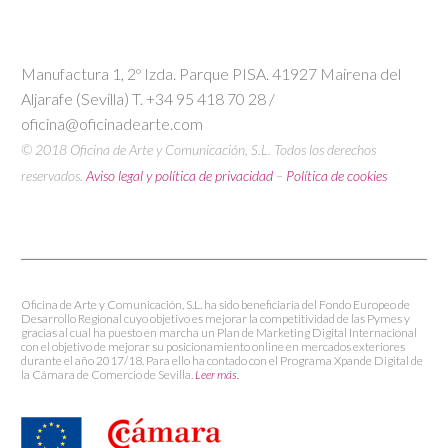
Manufactura 1, 2º Izda. Parque PISA. 41927 Mairena del
Aljarafe (Sevilla) T. +34 95 418 70 28 /
oficina@oficinadearte.com
© 2018 Oficina de Arte y Comunicación, S.L. Todos los derechos
reservados.
Aviso legal y política de privacidad
–
Política de cookies
Oficina de Arte y Comunicación, S.L. ha sido beneficiaria del Fondo Europeo de
Desarrollo Regional cuyo objetivo es mejorar la competitividad de las Pymes y
gracias al cual ha puesto en marcha un Plan de Marketing Digital Internacional
con el objetivo de mejorar su posicionamiento online en mercados exteriores
durante el año 2017/18. Para ello ha contado con el Programa Xpande Digital de
la Cámara de Comercio de Sevilla.
Leer más.