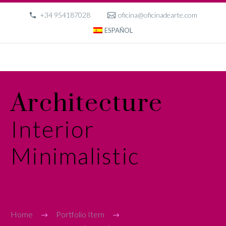
+34 954187028
oficina@oficinadearte.com
ESPAÑOL
Architecture
Interior
Minimalistic
Home
Portfolio Item