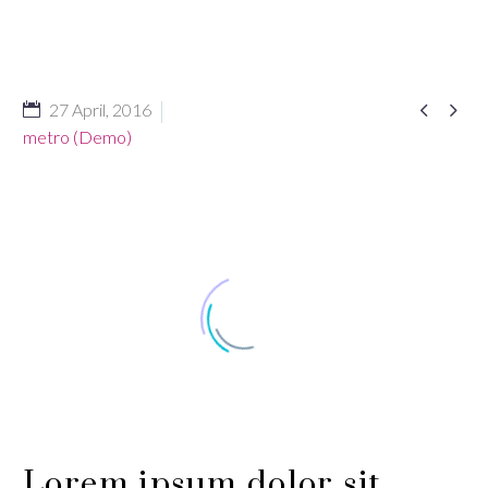


27 April, 2016
metro (Demo)
Lorem ipsum dolor sit