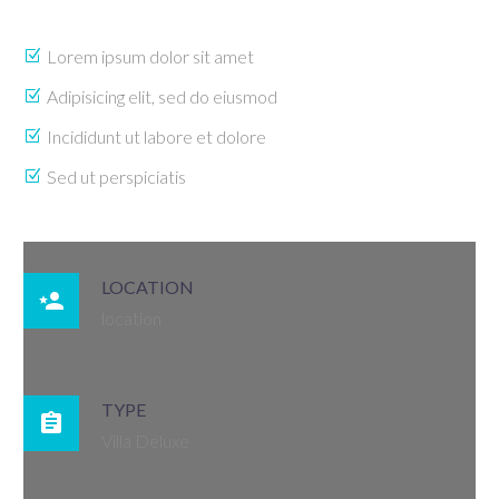
Lorem ipsum dolor sit amet
Adipisicing elit, sed do eiusmod
Incididunt ut labore et dolore
Sed ut perspiciatis
LOCATION

location
TYPE

Villa Deluxe