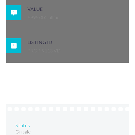
VALUE

$995,000 all incl.
LISTING ID

PROP-9113 VD
Status
On sale