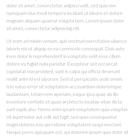
dolor sit amet, consectetur, adipisci velit, sed quia non
numquam eius modi tempora incidunt ut labore et dolore
magnam aliquam quaerat volupta tem. Lorem ipsum dolor
sit amet, consectetur adipisicing elit.
Ut enim ad minim veniam, quis nostrud exercitation ullamco
laboris nisi ut aliquip ex ea commodo consequat. Duis aute
irure dolor in reprehenderit in voluptate velit esse cillum
dolore eu fugiat nulla pariatur. Excepteur sint occaecat
cupidatat non proident, sunt in culpa qui officia deserunt
mollit anim id est laborum. Sed ut perspiciatis unde omnis
iste natus error sit voluptatem accusantium doloremque
laudantium, totam rem aperiam, eaque ipsa quae ab illo
inventore veritatis et quasi architecto beatae vitae dicta
sunt explicabo. Nemo enim ipsam voluptatem quia voluptas
sit aspernatur aut odit aut fugit, sed quia consequuntur
magni dolores eos qui ratione voluptatem sequi nesciunt.
Neque porro quisquam est, qui dolorem ipsum quia dolor sit