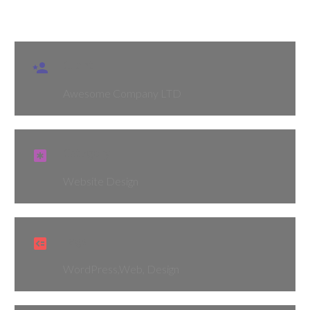
Client

Awesome Company LTD
Category

Website Design
Tags

WordPress,Web, Design