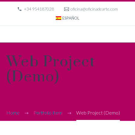
+34 954187028
oficina@oficinadearte.com
ESPAÑOL
Web Project
(Demo)
Home
Portfolio Item
Web Project (Demo)