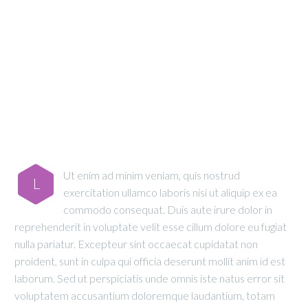
MAIN STEPS &
RESULTS
Ut enim ad minim veniam, quis nostrud
L
exercitation ullamco laboris nisi ut aliquip ex ea
commodo consequat. Duis aute irure dolor in
reprehenderit in voluptate velit esse cillum dolore eu fugiat
nulla pariatur. Excepteur sint occaecat cupidatat non
proident, sunt in culpa qui officia deserunt mollit anim id est
laborum. Sed ut perspiciatis unde omnis iste natus error sit
voluptatem accusantium doloremque laudantium, totam