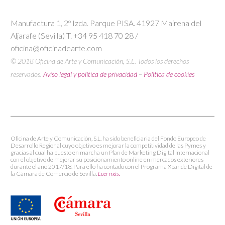
Manufactura 1, 2º Izda. Parque PISA. 41927 Mairena del
Aljarafe (Sevilla) T. +34 95 418 70 28 /
oficina@oficinadearte.com
© 2018 Oficina de Arte y Comunicación, S.L. Todos los derechos
reservados.
Aviso legal y política de privacidad
–
Política de cookies
Oficina de Arte y Comunicación, S.L. ha sido beneficiaria del Fondo Europeo de
Desarrollo Regional cuyo objetivo es mejorar la competitividad de las Pymes y
gracias al cual ha puesto en marcha un Plan de Marketing Digital Internacional
con el objetivo de mejorar su posicionamiento online en mercados exteriores
durante el año 2017/18. Para ello ha contado con el Programa Xpande Digital de
la Cámara de Comercio de Sevilla.
Leer más.