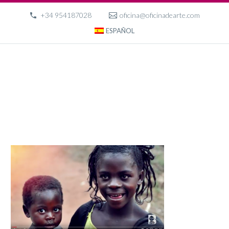
+34 954187028
oficina@oficinadearte.com
ESPAÑOL