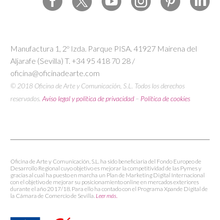
Manufactura 1, 2º Izda. Parque PISA. 41927 Mairena del
Aljarafe (Sevilla) T. +34 95 418 70 28 /
oficina@oficinadearte.com
© 2018 Oficina de Arte y Comunicación, S.L. Todos los derechos
reservados.
Aviso legal y política de privacidad
–
Política de cookies
Oficina de Arte y Comunicación, S.L. ha sido beneficiaria del Fondo Europeo de
Desarrollo Regional cuyo objetivo es mejorar la competitividad de las Pymes y
gracias al cual ha puesto en marcha un Plan de Marketing Digital Internacional
con el objetivo de mejorar su posicionamiento online en mercados exteriores
durante el año 2017/18. Para ello ha contado con el Programa Xpande Digital de
la Cámara de Comercio de Sevilla.
Leer más.