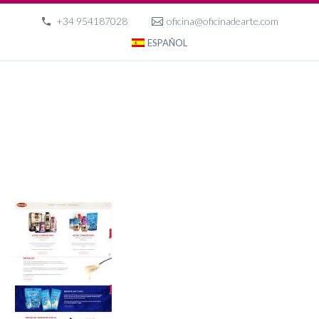
+34 954187028
oficina@oficinadearte.com
ESPAÑOL