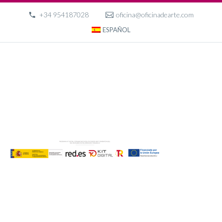
+34 954187028
oficina@oficinadearte.com
ESPAÑOL