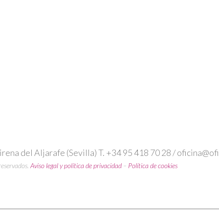
ena del Aljarafe (Sevilla) T. +34 95 418 70 28 / oficina@o
reservados.
Aviso legal y política de privacidad
–
Política de cookies