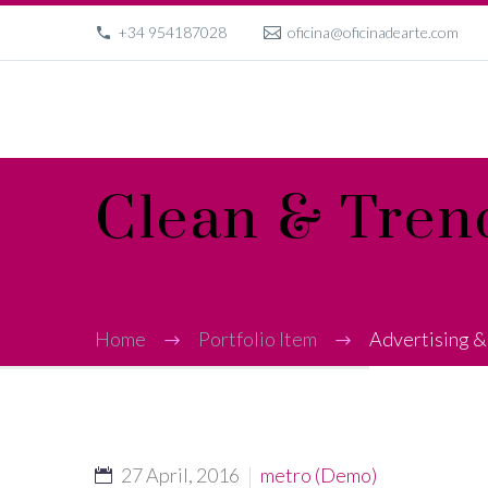
+34 954187028
oficina@oficinadearte.com
Clean & Tre
Home
Portfolio Item
Advertising &
27 April, 2016
metro (Demo)