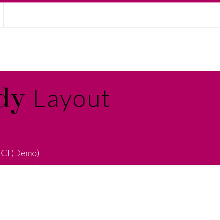
What we do
ndy
Layout
 CI (Demo)