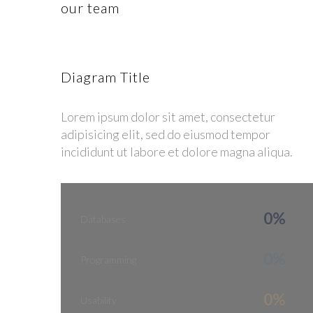
our team
Diagram Title
Lorem ipsum dolor sit amet, consectetur
adipisicing elit, sed do eiusmod tempor
incididunt ut labore et dolore magna aliqua.
0%
Databases
0%
Programming
0%
Usability