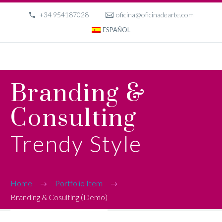
+34 954187028
oficina@oficinadearte.com
ESPAÑOL
Branding &
Consulting
Trendy Style
Home
Portfolio Item
Branding & Cosulting (Demo)