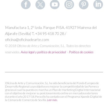
Manufactura 1, 2º Izda. Parque PISA. 41927 Mairena del
Aljarafe (Sevilla) T. +34 95 418 70 28 /
oficina@oficinadearte.com
© 2018 Oficina de Arte y Comunicación, S.L. Todos los derechos
reservados.
Aviso legal y política de privacidad
–
Política de cookies
Oficina de Arte y Comunicación, S.L. ha sido beneficiaria del Fondo Europeo de
Desarrollo Regional cuyo objetivo es mejorar la competitividad de las Pymes y
gracias al cual ha puesto en marcha un Plan de Marketing Digital Internacional
con el objetivo de mejorar su posicionamiento online en mercados exteriores
durante el año 2017/18. Para ello ha contado con el Programa Xpande Digital de
la Cámara de Comercio de Sevilla.
Leer más.