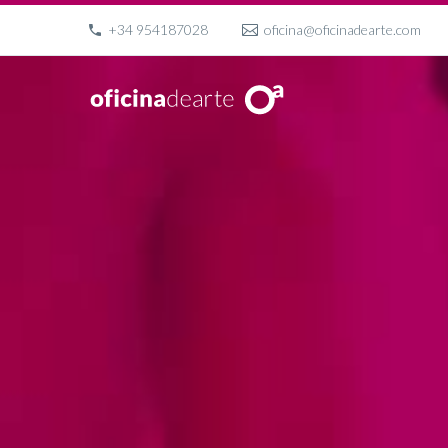
+34 954187028
oficina@oficinadearte.com