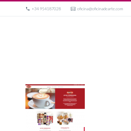
+34 954187028
oficina@oficinadearte.com