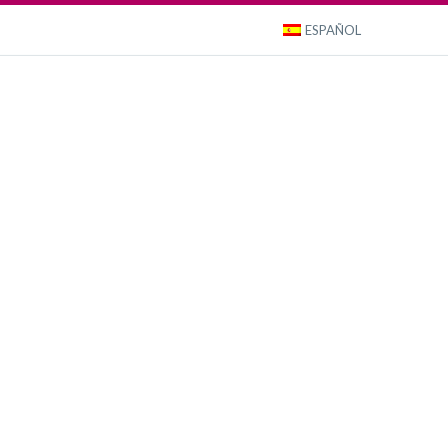
ESPAÑOL
Portfolio
About us
Magazine
Contact