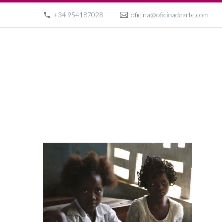
+34 954187028
oficina@oficinadearte.com