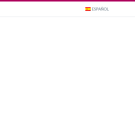
ESPAÑOL
Portfolio
About us
Magazine
Contact