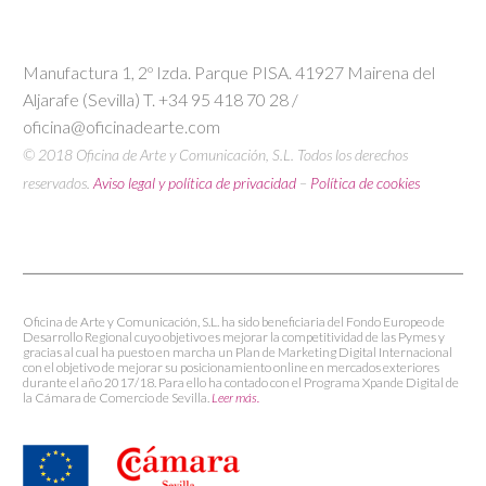
Manufactura 1, 2º Izda. Parque PISA. 41927 Mairena del
Aljarafe (Sevilla) T. +34 95 418 70 28 /
oficina@oficinadearte.com
© 2018 Oficina de Arte y Comunicación, S.L. Todos los derechos
reservados.
Aviso legal y política de privacidad
–
Política de cookies
Oficina de Arte y Comunicación, S.L. ha sido beneficiaria del Fondo Europeo de
Desarrollo Regional cuyo objetivo es mejorar la competitividad de las Pymes y
gracias al cual ha puesto en marcha un Plan de Marketing Digital Internacional
con el objetivo de mejorar su posicionamiento online en mercados exteriores
durante el año 2017/18. Para ello ha contado con el Programa Xpande Digital de
la Cámara de Comercio de Sevilla.
Leer más.